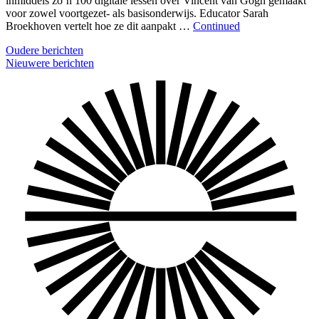
inmiddels zo’n 100 digitale lessen over Vincent van Gogh gemaakt
voor zowel voortgezet- als basisonderwijs. Educator Sarah
Broekhoven vertelt hoe ze dit aanpakt …
Continued
Berichten
Oudere berichten
Nieuwere berichten
navigatie