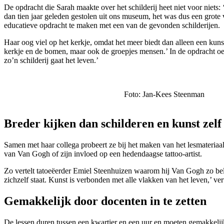
De opdracht die Sarah maakte over het schilderij heet niet voor niets
dan tien jaar geleden gestolen uit ons museum, het was dus een grote
educatieve opdracht te maken met een van de gevonden schilderijen.
Haar oog viel op het kerkje, omdat het meer biedt dan alleen een kunstz
kerkje en de bomen, maar ook de groepjes mensen.’ In de opdracht oef
zo’n schilderij gaat het leven.’
Foto: Jan-Kees Steenman
Breder kijken dan schilderen en kunst zelf
Samen met haar collega probeert ze bij het maken van het lesmateriaal 
van Van Gogh of zijn invloed op een hedendaagse tattoo-artist.
Zo vertelt tatoeëerder Emiel Steenhuizen waarom hij Van Gogh zo belan
zichzelf staat. Kunst is verbonden met alle vlakken van het leven,’ ver
Gemakkelijk door docenten in te zetten
De lessen duren tussen een kwartier en een uur en moeten gemakkelijk 