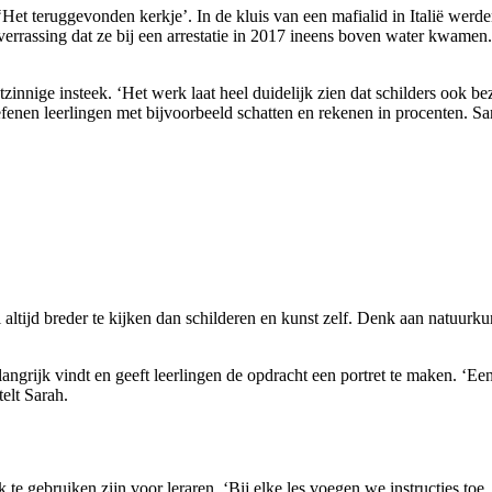
: ‘Het teruggevonden kerkje’. In de kluis van een mafialid in Italië w
 verrassing dat ze bij een arrestatie in 2017 ineens boven water kwame
innige insteek. ‘Het werk laat heel duidelijk zien dat schilders ook bez
enen leerlingen met bijvoorbeeld schatten en rekenen in procenten. Sar
altijd breder te kijken dan schilderen en kunst zelf. Denk aan natuurku
grijk vindt en geeft leerlingen de opdracht een portret te maken. ‘Een
telt Sarah.
te gebruiken zijn voor leraren. ‘Bij elke les voegen we instructies toe,