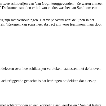
erden twee schilderijen van Van Gogh teruggevonden. ‘Ze waren al meer
n.’ De kranten stonden er bol van en dus was het aan Sarah om een
ig zijn met verhoudingen. Dat zie je overal aan: de lijnen in het
ah: ‘Rekenen kan soms heel abstract zijn voor leerlingen, maar door
ndelessen over hoe schilderijen verbleken, taallessen met de brieven
 achterliggende gedachte is dat leerlingen ontdekken dat niets op
 met achtergronden en een koppeling aan leerdoelen.’ Van dat laatste