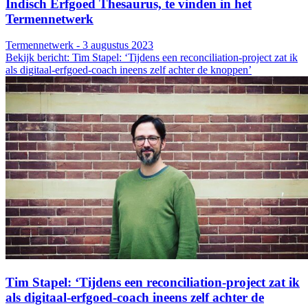
Indisch Erfgoed Thesaurus, te vinden in het
Termennetwerk
Termennetwerk - 3 augustus 2023
Bekijk bericht: Tim Stapel: ‘Tijdens een reconciliation-project zat ik
als digitaal-erfgoed-coach ineens zelf achter de knoppen’
Tim Stapel: ‘Tijdens een reconciliation-project zat ik
als digitaal-erfgoed-coach ineens zelf achter de