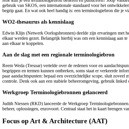
Hoe kun je een terminologiebron beheren en publiceren? Joop Vanderh
gebruik van SKOS, een internationale standaard voor het ontwikkelen
begrip gaat. En wat ook heel handig is: een terminologiebron die je 
WO2-thesaurus als kennislaag
Edwin Klijn (Netwerk Oorlogsbronnen) deelde zijn ervaringen met 
elkaar werden gezet. Belangrijk hierbij was om een kennislaag aan te
aan elkaar te koppelen.
Aan de slag met een regionale terminologiebron
Reem Weda (Tresoar) vertelde over de redenen voor en aandachtspunte
begrippen en termen kunnen ontbreken, soms staat er verkeerde informat
paar aandachtspunten: bepaal een overzichtelijke scope, sluit zoveel 
controle. Denk ook aan een stabiele beheeromgeving, gebruik linked o
Werkgroep Terminologiebronnen gelanceerd
Judith Niessen (RKD) lanceerde de Werkgroep Terminologiebronnen. 
beheer, oplossingen, enzovoort. Centraal staat het in kaart brengen va
Focus op Art & Architecture (AAT)