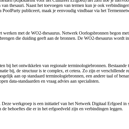
eiden (Rijksdienst voor het Cultureel Erfgoed) liet zien hoe je hierv
 van thesauri. Naast het toevoegen van termen kun je ook verbindingen
via PoolParty publiceert, maak je eenvoudig vindbaar via het Termennet
het werken met de WO2-thesaurus. Netwerk Oorlogsbronnen begon met 
 brengen die duiding geeft aan de bronnen. De WO2-thesaurus wordt ing
n bij het ontwikkelen van regionale terminologiebronnen. Bestaande th
ie bij, de structuur is te complex, et cetera. Zo zijn er verschillende
mogelijk aan op standaard terminologiebronnen, een andere taal of benam
pen data-standaarden en vraag advies aan specialisten.
Deze werkgroep is een initiatief van het Netwerk Digitaal Erfgoed i
n de behoeftes die er in het erfgoedveld zijn en verbindingen leggen.