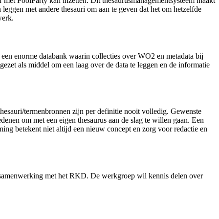
oor met PoolParty kan inzetten. Dit thesaurusmanagementsysteem maakt
 leggen met andere thesauri om aan te geven dat het om hetzelfde
werk.
een enorme databank waarin collecties over WO2 en metadata bij
ezet als middel om een laag over de data te leggen en de informatie
esauri/termenbronnen zijn per definitie nooit volledig. Gewenste
 redenen om met een eigen thesaurus aan de slag te willen gaan. Een
ing betekent niet altijd een nieuw concept en zorg voor redactie en
n samenwerking met het RKD. De werkgroep wil kennis delen over