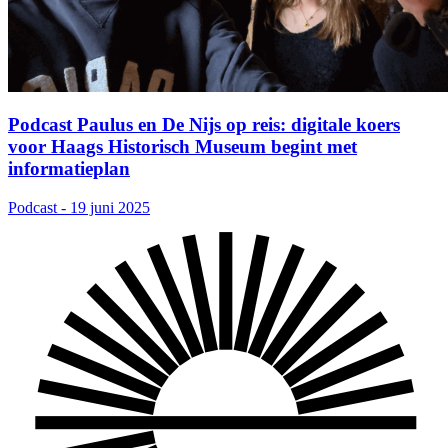
Podcast Paulus en De Nijs op reis: digitale koers
voor Haags Historisch Museum begint met
informatieplan
Podcast - 19 juni 2025