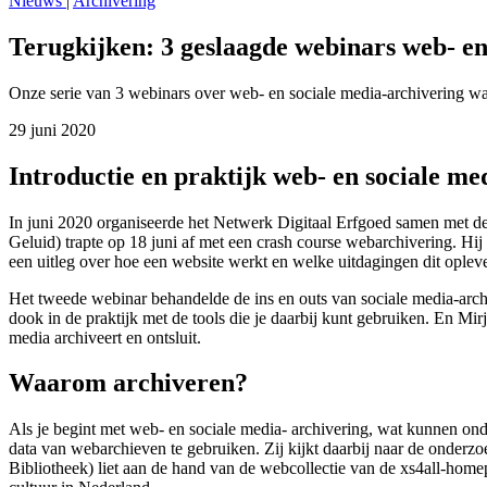
Nieuws
|
Archivering
Terugkijken: 3 geslaagde webinars web- en
Onze serie van 3 webinars over web- en sociale media-archivering was
29 juni 2020
Introductie en praktijk web- en sociale me
In juni 2020 organiseerde het Netwerk Digitaal Erfgoed samen met de
Geluid) trapte op 18 juni af met een crash course webarchivering. Hi
een uitleg over hoe een website werkt en welke uitdagingen dit oplever
Het tweede webinar behandelde de ins en outs van sociale media-arch
dook in de praktijk met de tools die je daarbij kunt gebruiken. En M
media archiveert en ontsluit.
Waarom archiveren?
Als je begint met web- en sociale media- archivering, wat kunnen o
data van webarchieven te gebruiken. Zij kijkt daarbij naar de onderz
Bibliotheek) liet aan de hand van de webcollectie van de xs4all-homep