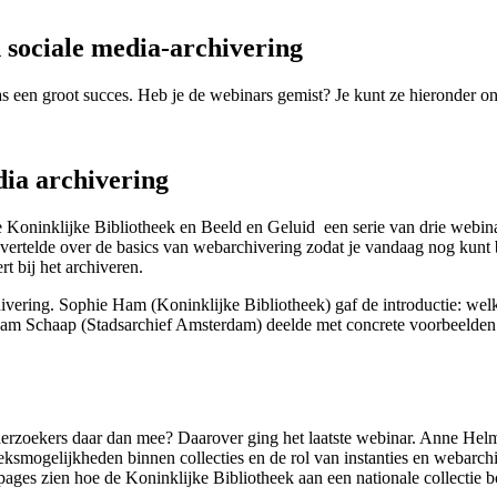
 sociale media-archivering
 een groot succes. Heb je de webinars gemist? Je kunt ze hieronder on
dia archivering
 Koninklijke Bibliotheek en Beeld en Geluid een serie van drie webina
j vertelde over de basics van webarchivering zodat je vandaag nog kun
t bij het archiveren.
ivering. Sophie Ham (Koninklijke Bibliotheek) gaf de introductie: wel
irjam Schaap (Stadsarchief Amsterdam) deelde met concrete voorbeelden
nderzoekers daar dan mee? Daarover ging het laatste webinar. Anne H
oeksmogelijkheden binnen collecties en de rol van instanties en webarch
ages zien hoe de Koninklijke Bibliotheek aan een nationale collectie b