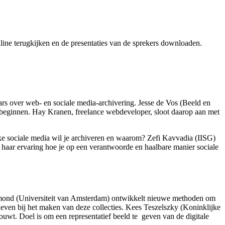
line terugkijken en de presentaties van de sprekers downloaden.
rs over web- en sociale media-archivering. Jesse de Vos (Beeld en
t beginnen. Hay Kranen, freelance webdeveloper, sloot daarop aan met
ke sociale media wil je archiveren en waarom? Zefi Kavvadia (IISG)
 haar ervaring hoe je op een verantwoorde en haalbare manier sociale
elmond (Universiteit van Amsterdam) ontwikkelt nieuwe methoden om
ieven bij het maken van deze collecties. Kees Teszelszky (Koninklijke
ouwt. Doel is om een representatief beeld te geven van de digitale